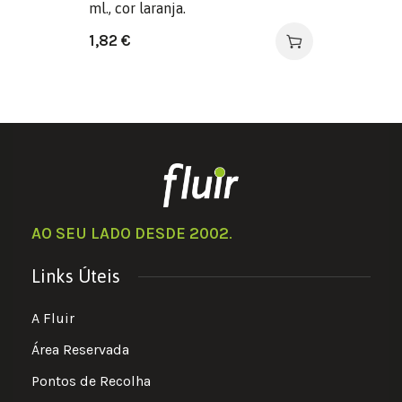
ml., cor laranja.
1,82
€
AO SEU LADO DESDE 2002
.
Links Úteis
A Fluir
Área Reservada
Pontos de Recolha