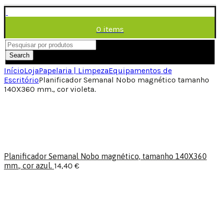
0
items
/
0,00
€
Menu
Search
Início
Loja
Papelaria | Limpeza
Equipamentos de
Escritório
Planificador Semanal Nobo magnético tamanho
140X360 mm., cor violeta.
Planificador Semanal Nobo magnético, tamanho 140X360
mm., cor azul.
14,40
€