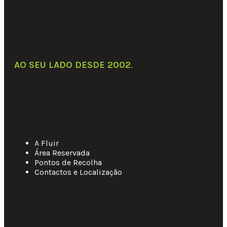
Adicionar aos favoritos
Comparar
AO SEU LADO DESDE 2002
.
Links Úteis
A Fluir
Área Reservada
Pontos de Recolha
Contactos e Localização
Apoio ao Cliente