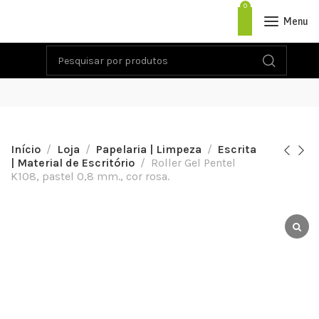
0
Menu
Início
Loja
Papelaria | Limpeza
Escrita
| Material de Escritório
Roller Gel Pentel
K108, pastel 0,8 mm., cor rosa.