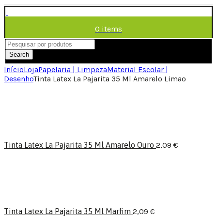
0
items
/
0,00
€
Menu
Search
Início
Loja
Papelaria | Limpeza
Material Escolar |
Desenho
Tinta Latex La Pajarita 35 Ml Amarelo Limao
Tinta Latex La Pajarita 35 Ml Amarelo Ouro
2,09
€
Tinta Latex La Pajarita 35 Ml Marfim
2,09
€