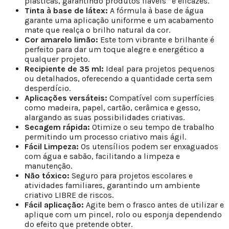
plásticas, garantindo produtos fiáveis ”e eficazes.
Tinta à base de látex:
A fórmula à base de água
garante uma aplicação uniforme e um acabamento
mate que realça o brilho natural da cor.
Cor amarelo limão:
Este tom vibrante e brilhante é
perfeito para dar um toque alegre e energético a
qualquer projeto.
Recipiente de 35 ml:
Ideal para projetos pequenos
ou detalhados, oferecendo a quantidade certa sem
desperdício.
Aplicações versáteis:
Compatível com superfícies
como madeira, papel, cartão, cerâmica e gesso,
alargando as suas possibilidades criativas.
Secagem rápida:
Otimize o seu tempo de trabalho
permitindo um processo criativo mais ágil.
Fácil Limpeza:
Os utensílios podem ser enxaguados
com água e sabão, facilitando a limpeza e
manutenção.
Não tóxico:
Seguro para projetos escolares e
atividades familiares, garantindo um ambiente
criativo LIBRE de riscos.
Fácil aplicação:
Agite bem o frasco antes de utilizar e
aplique com um pincel, rolo ou esponja dependendo
do efeito que pretende obter.