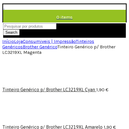
0
items
/
0,00
€
Menu
Search
Início
Loja
Consumiveis | Impressão
Tinteiros
Genéricos
Brother Genérico
Tinteiro Genérico p/ Brother
LC3219XL Magenta
Tinteiro Genérico p/ Brother LC3219XL Cyan
1,90
€
Tinteiro Genérico p/ Brother LC3219XL Amarelo
1,90
€