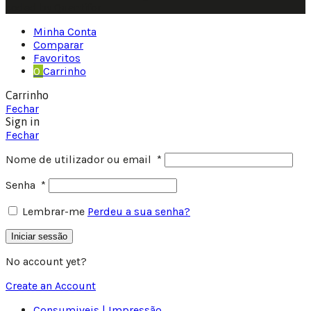
coded by Quantifor.
Minha Conta
Comparar
Favoritos
0
Carrinho
Carrinho
Fechar
Sign in
Fechar
Nome de utilizador ou email
*
Senha
*
Lembrar-me
Perdeu a sua senha?
Iniciar sessão
No account yet?
Create an Account
Consumiveis | Impressão