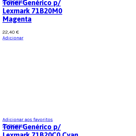
Comparar
Toner Genérico p/
Lexmark 71B20M0
Magenta
22,40
€
Adicionar
Adicionar aos favoritos
Comparar
Toner Genérico p/
Lexmark 71B20C0 Cyan