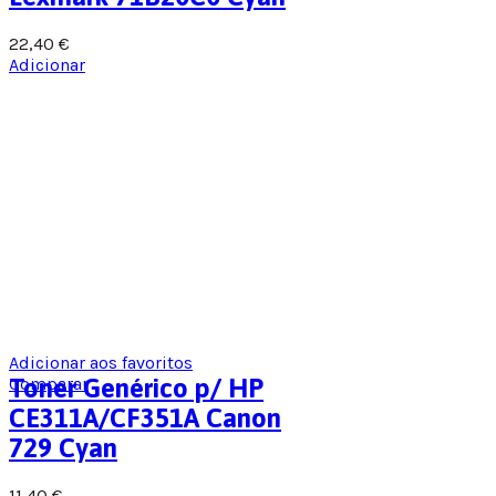
22,40
€
Adicionar
Adicionar aos favoritos
Comparar
Toner Genérico p/ HP
CE311A/CF351A Canon
729 Cyan
11,40
€