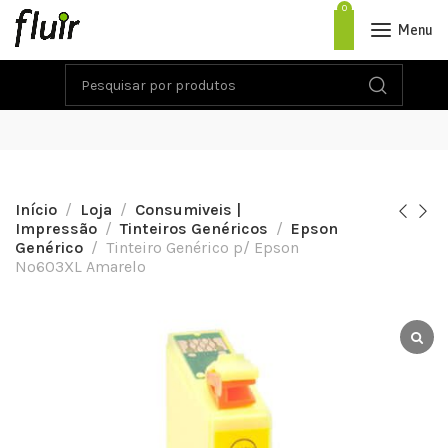
0
Menu
Início
Loja
Consumiveis |
Impressão
Tinteiros Genéricos
Epson
Genérico
Tinteiro Genérico p/ Epson
Nº603XL Amarelo