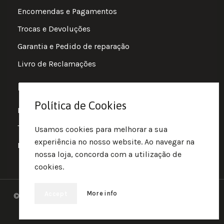
Encomendas e Pagamentos
Trocas e Devoluções
Garantia e Pedido de reparação
Livro de Reclamações
Informações
Política de Cookies
Política de Privacidade
Termos e Condições
Usamos cookies para melhorar a sua
experiência no nosso website. Ao navegar na
Política de Cookies
nossa loja, concorda com a utilização de
cookies.
More info
Accept
© 2025 • Fluir • Theme designed Quotidian Effects and
coded by Quantifor.