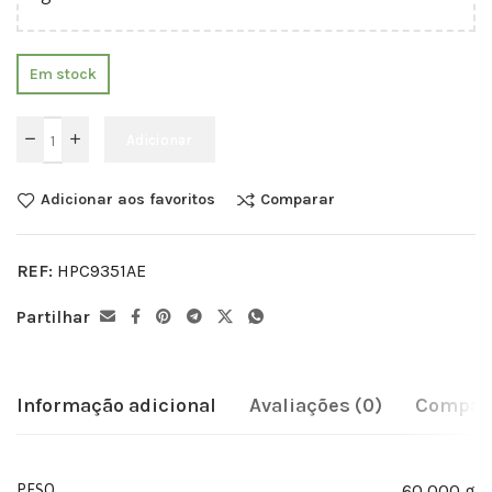
Em stock
Adicionar
Adicionar aos favoritos
Comparar
REF:
HPC9351AE
Partilhar
Informação adicional
Avaliações (0)
Compati
60,000 g
PESO