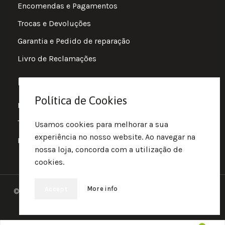
Encomendas e Pagamentos
Trocas e Devoluções
Garantia e Pedido de reparação
Livro de Reclamações
Informações
Política de Cookies
Política de Privacidade
Termos e Condições
Usamos cookies para melhorar a sua
experiência no nosso website. Ao navegar na
Política de Cookies
nossa loja, concorda com a utilização de
cookies.
More info
Accept
© 2025 • Fluir • Theme designed Quotidian Effects and
coded by Quantifor.