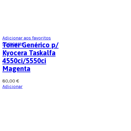
Adicionar aos favoritos
Comparar
Toner Genérico p/
Kyocera Taskalfa
4550ci/5550ci
Magenta
80,00
€
Adicionar