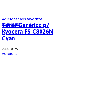
Adicionar aos favoritos
Comparar
Toner Genérico p/
Kyocera FS-C8026N
Cyan
244,00
€
Adicionar