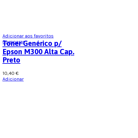
Adicionar aos favoritos
Comparar
Toner Genérico p/
Epson M300 Alta Cap.
Preto
10,40
€
Adicionar