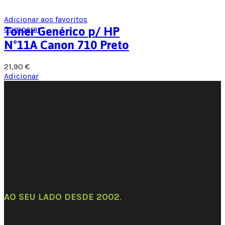
Adicionar aos favoritos
Comparar
Toner Genérico p/ HP
Nº11A Canon 710 Preto
21,90
€
Adicionar
AO SEU LADO DESDE 2002
.
Links Úteis