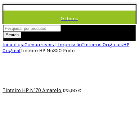
0
items
/
0,00
€
Menu
Search
Início
Loja
Consumiveis | Impressão
Tinteiros Originais
HP
Original
Tinteiro HP Nº350 Preto
Tinteiro HP Nº70 Amarelo
125,90
€