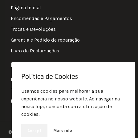
Página Inicial
Encomendas e Pagamentos
Trocas e Devoluções
Garantia e Pedido de reparação
Livro de Reclamações
Informações
Política de Cookies
Política de Privacidade
Termos e Condições
Usamos cookies para melhorar a sua
experiência no nosso website. Ao navegar na
Política de Cookies
nossa loja, concorda com a utilização de
cookies.
More info
Accept
© 2025 • Fluir • Theme designed Quotidian Effects and