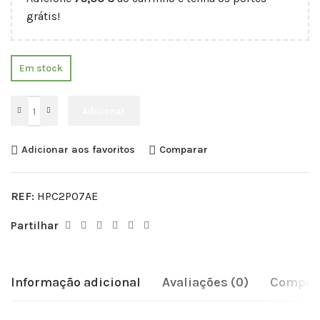
grátis!
Em stock
Adicionar
Adicionar aos favoritos
Comparar
REF:
HPC2P07AE
Partilhar
Informação adicional
Avaliações (0)
Compati