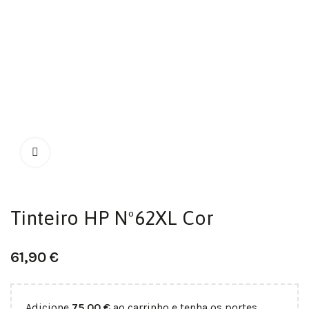
Tinteiro HP Nº62XL Cor
61,90
€
Adicione
75,00
€
ao carrinho e tenha os portes