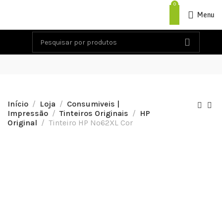
0
Menu
Início
Loja
Consumiveis |
Impressão
Tinteiros Originais
HP
Original
Tinteiro HP Nº62XL Cor