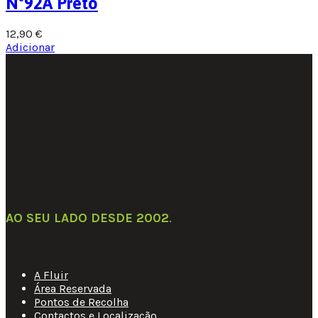
Nº92A Preto
12,90
€
Adicionar
AO SEU LADO DESDE 2002
.
Links Úteis
A Fluir
Área Reservada
Pontos de Recolha
Contactos e Localização