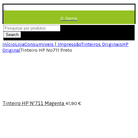
0
items
/
0,00
€
Menu
Search
Início
Loja
Consumiveis | Impressão
Tinteiros Originais
HP
Original
Tinteiro HP Nº711 Preto
Tinteiro HP Nº711 Magenta
41,90
€