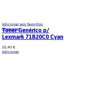
Adicionar aos favoritos
Comparar
Toner Genérico p/
Lexmark 71B20C0 Cyan
22,40
€
Adicionar