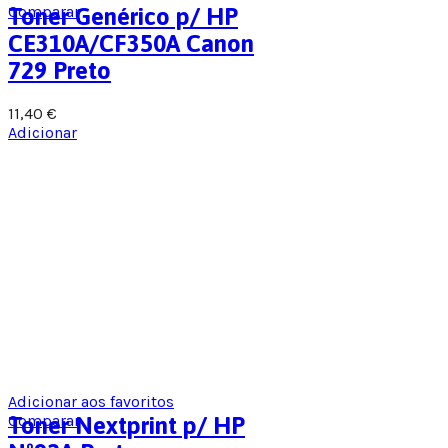
Comparar
Toner Genérico p/ HP
CE310A/CF350A Canon
729 Preto
11,40
€
Adicionar
Adicionar aos favoritos
Comparar
Toner Nextprint p/ HP