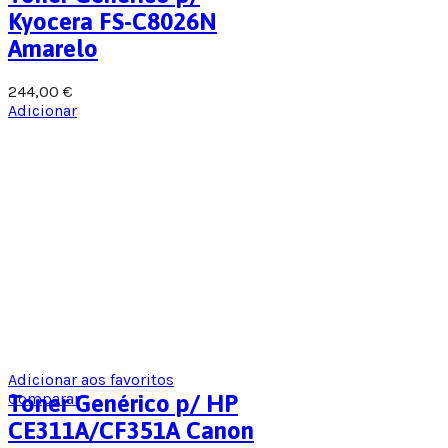
Kyocera FS-C8026N
Amarelo
244,00
€
Adicionar
Adicionar aos favoritos
Comparar
Toner Genérico p/ HP
CE311A/CF351A Canon