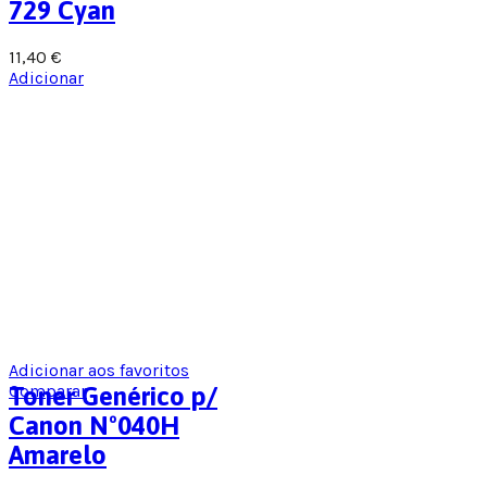
729 Cyan
11,40
€
Adicionar
Adicionar aos favoritos
Comparar
Toner Genérico p/
Canon Nº040H
Amarelo