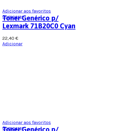
Adicionar aos favoritos
Comparar
Toner Genérico p/
Lexmark 71B20C0 Cyan
22,40
€
Adicionar
Adicionar aos favoritos
Comparar
Toner Genérico p/