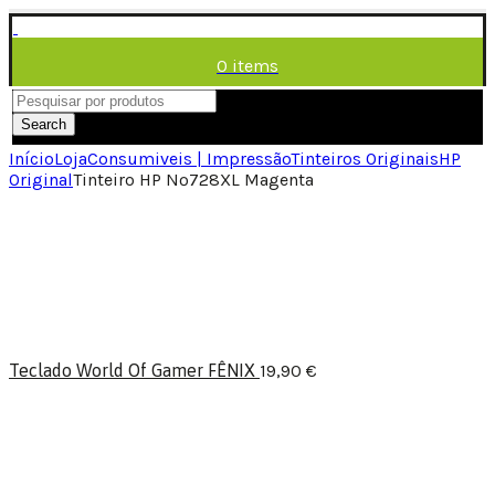
0
items
/
0,00
€
Menu
Search
Início
Loja
Consumiveis | Impressão
Tinteiros Originais
HP
Original
Tinteiro HP Nº728XL Magenta
Teclado World Of Gamer FÊNIX
19,90
€