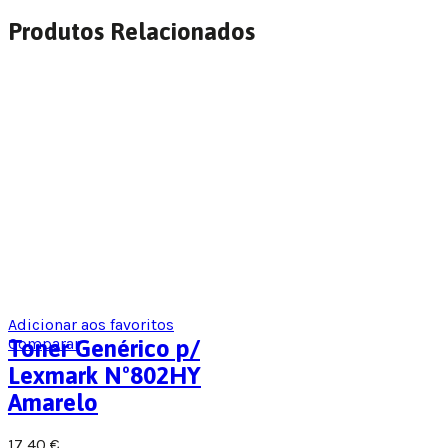
Produtos Relacionados
Adicionar aos favoritos
Comparar
Toner Genérico p/
Lexmark Nº802HY
Amarelo
17,40
€