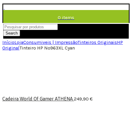
0
items
/
0,00
€
Menu
Search
Início
Loja
Consumiveis | Impressão
Tinteiros Originais
HP
Original
Tinteiro HP Nº963XL Cyan
Cadeira World Of Gamer ATHENA
249,90
€