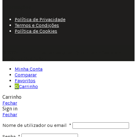
Informações
Política de Privacidade
Termos e Condições
Política de Cookies
© 2025 • Fluir • Theme designed Quotidian Effects and
coded by Quantifor.
Minha Conta
Comparar
Favoritos
0
Carrinho
Carrinho
Fechar
Sign in
Fechar
Nome de utilizador ou email
*
Senha
*