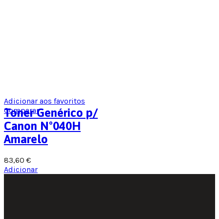
Adicionar aos favoritos
Comparar
Toner Genérico p/
Canon Nº040H
Amarelo
83,60
€
Adicionar