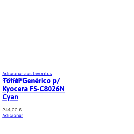
Adicionar aos favoritos
Comparar
Toner Genérico p/
Kyocera FS-C8026N
Cyan
244,00
€
Adicionar