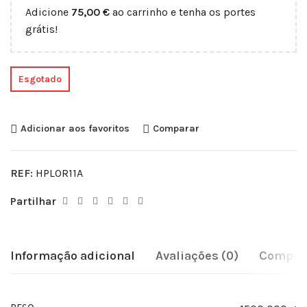
Adicione
75,00
€
ao carrinho e tenha os portes
grátis!
Esgotado
Adicionar aos favoritos
Comparar
REF:
HPL0R11A
Partilhar
Informação adicional
Avaliações (0)
Compati