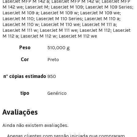
LaserJet MFP M 142 a; LaserJet MFP M 142 w; LaserJet MFP
M 142 we; LaserJet M; LaserJet M 109; LaserJet M 109 Series;
LaserJet M 109 a; LaserJet M 109 w; LaserJet M 109 we;
LaserJet M 110; LaserJet M 110 Series; LaserJet M 110 a;
LaserJet M 110 w; LaserJet M 110 we; LaserJet M 111 a;
LaserJet M 111 w; LaserJet M 111 we; LaserJet M 112; LaserJet
M 112 a; LaserJet M 112 w; LaserJet M 112 we
Peso
510,000 g
Cor
Preto
nº cópias estimado
950
tipo
Genérico
Avaliações
Ainda não existem avaliações.
Apenas clientes com sessão iniciada que compraram