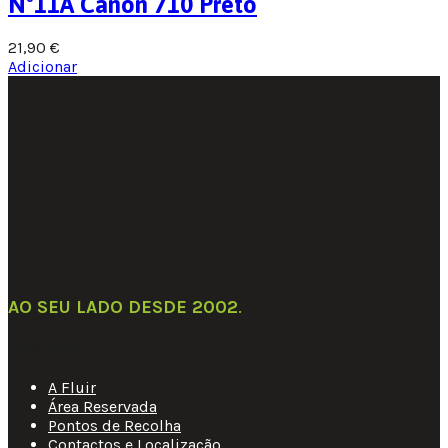
Nº11A Canon 710 Preto
21,90
€
Adicionar
AO SEU LADO DESDE 2002
.
Links Úteis
A Fluir
Área Reservada
Pontos de Recolha
Contactos e Localização