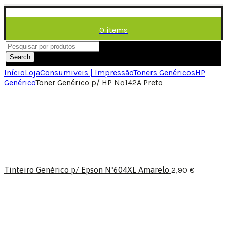
0
items
/
0,00
€
Menu
Search
Início
Loja
Consumiveis | Impressão
Toners Genéricos
HP
Genérico
Toner Genérico p/ HP Nº142A Preto
Tinteiro Genérico p/ Epson Nº604XL Amarelo
2,90
€