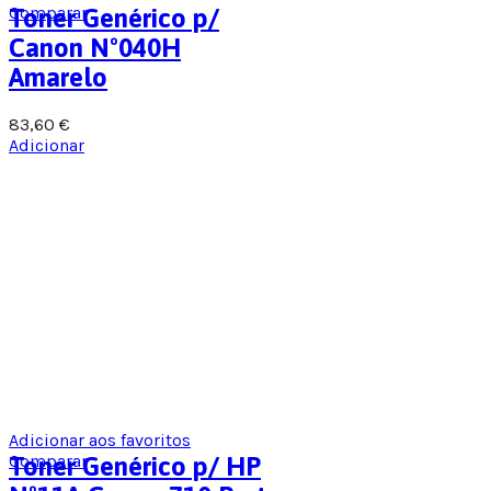
Comparar
Toner Genérico p/
Canon Nº040H
Amarelo
83,60
€
Adicionar
Adicionar aos favoritos
Comparar
Toner Genérico p/ HP