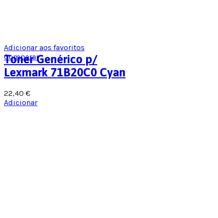
Adicionar aos favoritos
Comparar
Toner Genérico p/
Lexmark 71B20C0 Cyan
22,40
€
Adicionar