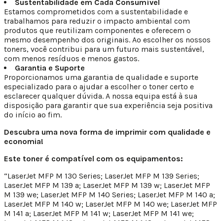
Sustentabilidade em Cada Consumível
Estamos comprometidos com a sustentabilidade e
trabalhamos para reduzir o impacto ambiental com
produtos que reutilizam componentes e oferecem o
mesmo desempenho dos originais. Ao escolher os nossos
toners, você contribui para um futuro mais sustentável,
com menos resíduos e menos gastos.
Garantia e Suporte
Proporcionamos uma garantia de qualidade e suporte
especializado para o ajudar a escolher o toner certo e
esclarecer qualquer dúvida. A nossa equipa está à sua
disposição para garantir que sua experiência seja positiva
do início ao fim.
Descubra uma nova forma de imprimir com qualidade e
economia!
Este toner é compatível com os equipamentos:
“LaserJet MFP M 130 Series; LaserJet MFP M 139 Series;
LaserJet MFP M 139 a; LaserJet MFP M 139 w; LaserJet MFP
M 139 we; LaserJet MFP M 140 Series; LaserJet MFP M 140 a;
LaserJet MFP M 140 w; LaserJet MFP M 140 we; LaserJet MFP
M 141 a; LaserJet MFP M 141 w; LaserJet MFP M 141 we;