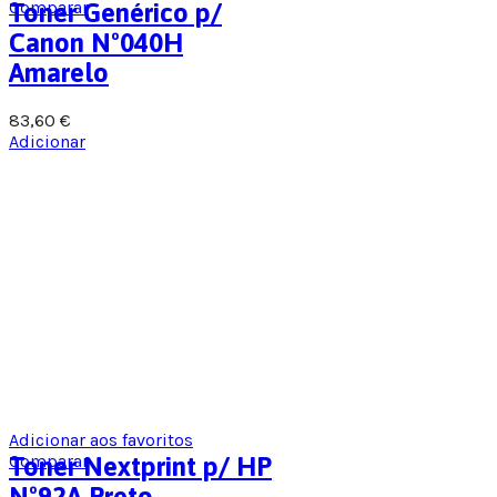
Comparar
Toner Genérico p/
Canon Nº040H
Amarelo
83,60
€
Adicionar
Adicionar aos favoritos
Comparar
Toner Nextprint p/ HP
Nº92A Preto