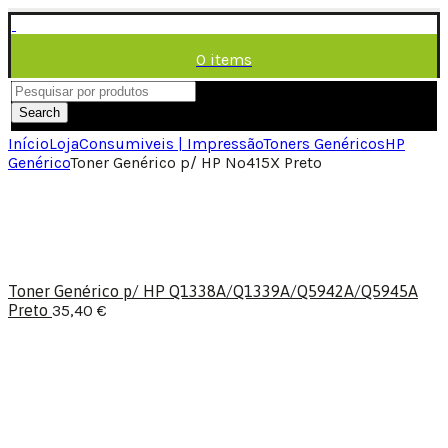
0
items
/
0,00
€
Menu
Search
Início
Loja
Consumiveis | Impressão
Toners Genéricos
HP
Genérico
Toner Genérico p/ HP Nº415X Preto
Toner Genérico p/ HP Q1338A/Q1339A/Q5942A/Q5945A
Preto
35,40
€