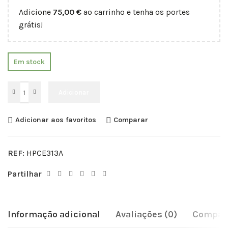
Adicione
75,00
€
ao carrinho e tenha os portes
grátis!
Em stock
Adicionar
Adicionar aos favoritos
Comparar
REF:
HPCE313A
Partilhar
Informação adicional
Avaliações (0)
Compati