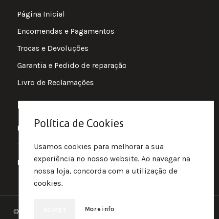
Página Inicial
Encomendas e Pagamentos
Trocas e Devoluções
Garantia e Pedido de reparação
Livro de Reclamações
Informações
Política de Cookies
Política de Privacidade
Termos e Condições
Usamos cookies para melhorar a sua
experiência no nosso website. Ao navegar na
Política de Cookies
nossa loja, concorda com a utilização de
cookies.
More info
Accept
© 2025 • Fluir • Theme designed Quotidian Effects and