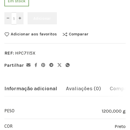
Em stock
Adicionar
Adicionar aos favoritos
Comparar
REF:
HPC7115X
Partilhar
Informação adicional
Avaliações (0)
Compati
1200,000 g
PESO
Preto
COR