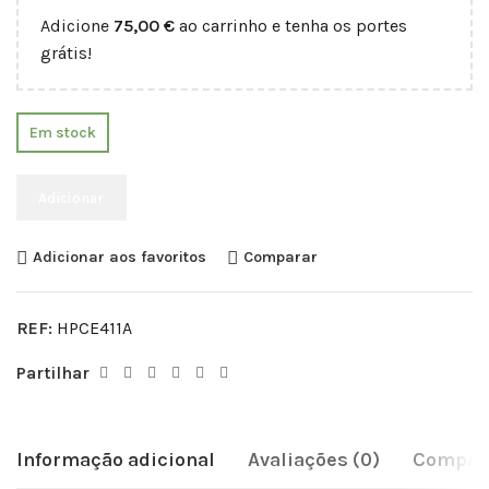
Adicione
75,00
€
ao carrinho e tenha os portes
grátis!
Em stock
Adicionar
Adicionar aos favoritos
Comparar
REF:
HPCE411A
Partilhar
Informação adicional
Avaliações (0)
Compati