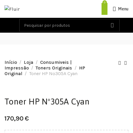
0
Menu
Início
Loja
Consumiveis |
Impressão
Toners Originais
HP
Original
Toner HP Nº305A Cyan
Toner HP Nº305A Cyan
170,90
€