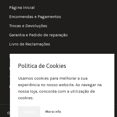
Página Inicial
Encomendas e Pagamentos
Trocas e Devoluções
Garantia e Pedido de reparação
Livro de Reclamações
Informações
Política de Cookies
Política de Privacidade
Termos e Condições
Usamos cookies para melhorar a sua
experiência no nosso website. Ao navegar na
Política de Cookies
nossa loja, concorda com a utilização de
cookies.
More info
Accept
© 2025 • Fluir • Theme designed Quotidian Effects and