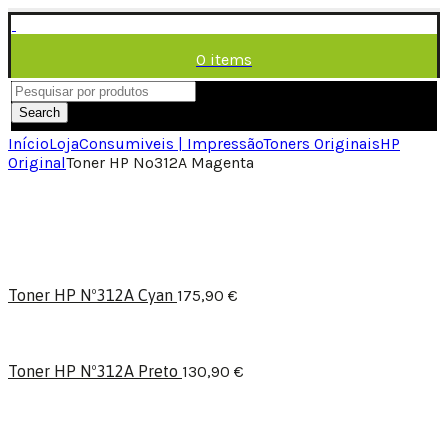
0
items
/
0,00
€
Menu
Search
Início
Loja
Consumiveis | Impressão
Toners Originais
HP
Original
Toner HP Nº312A Magenta
Toner HP Nº312A Cyan
175,90
€
Toner HP Nº312A Preto
130,90
€