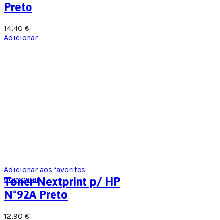
Preto
14,40
€
Adicionar
Adicionar aos favoritos
Comparar
Toner Nextprint p/ HP
Nº92A Preto
12,90
€