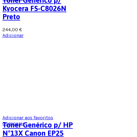
Toner Genérico p/
Kyocera FS-C8026N
Preto
244,00
€
Adicionar
Adicionar aos favoritos
Comparar
Toner Genérico p/ HP
Nº13X Canon EP25