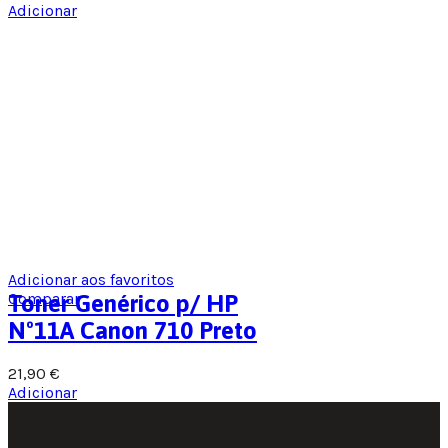
Adicionar
Adicionar aos favoritos
Comparar
Toner Genérico p/ HP
Nº11A Canon 710 Preto
21,90
€
Adicionar