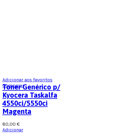
Adicionar aos favoritos
Comparar
Toner Genérico p/
Kyocera Taskalfa
4550ci/5550ci
Magenta
80,00
€
Adicionar