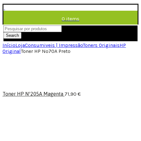
0
items
/
0,00
€
Menu
Search
Início
Loja
Consumiveis | Impressão
Toners Originais
HP
Original
Toner HP Nº70A Preto
Toner HP Nº205A Magenta
71,90
€