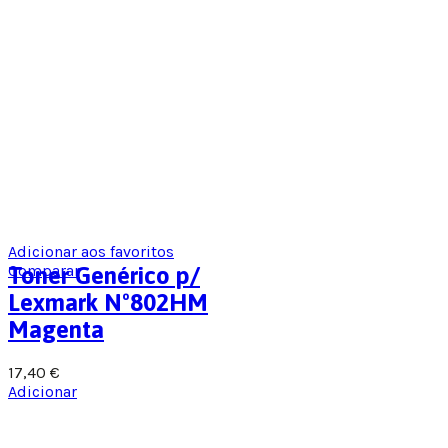
Adicionar aos favoritos
Comparar
Toner Genérico p/
Lexmark Nº802HM
Magenta
17,40
€
Adicionar