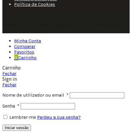
Política de Cookies
© 2025 • Fluir • Theme designed Quotidian Effects and
coded by Quantifor.
Minha Conta
Comparar
Favoritos
0
Carrinho
Carrinho
Fechar
Sign in
Fechar
Nome de utilizador ou email
*
Senha
*
Lembrar-me
Perdeu a sua senha?
Iniciar sessão