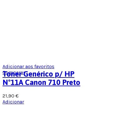
Adicionar aos favoritos
Comparar
Toner Genérico p/ HP
Nº11A Canon 710 Preto
21,90
€
Adicionar