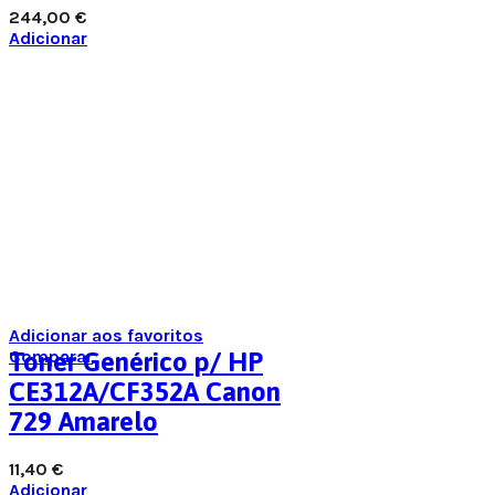
244,00
€
Adicionar
Adicionar aos favoritos
Comparar
Toner Genérico p/ HP
CE312A/CF352A Canon
729 Amarelo
11,40
€
Adicionar