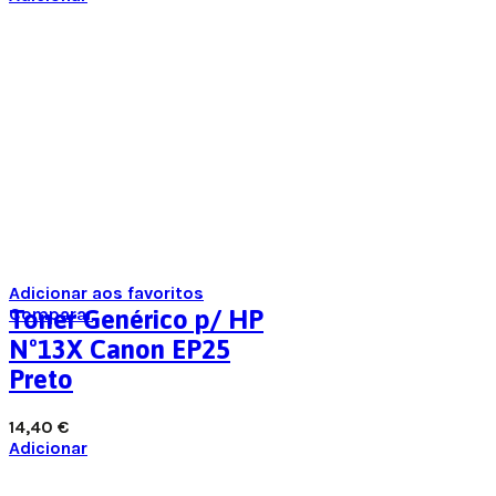
Adicionar aos favoritos
Comparar
Toner Genérico p/ HP
Nº13X Canon EP25
Preto
14,40
€
Adicionar