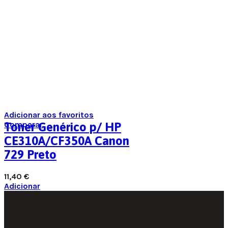
Adicionar aos favoritos
Comparar
Toner Genérico p/ HP
CE310A/CF350A Canon
729 Preto
11,40
€
Adicionar