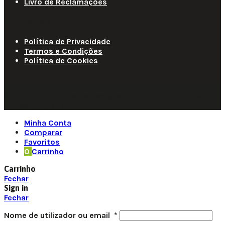
Livro de Reclamações
Informações
Política de Privacidade
Termos e Condições
Política de Cookies
© 2025 • Fluir • Theme designed Quotidian Effects and
coded by Quantifor.
Minha Conta
Comparar
Favoritos
0
Carrinho
Carrinho
Fechar
Sign in
Fechar
Nome de utilizador ou email
*