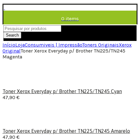
0
items
/
0,00
€
Menu
Search
Início
Loja
Consumiveis | Impressão
Toners Originais
Xerox
Original
Toner Xerox Everyday p/ Brother TN225/TN245
Magenta
Toner Xerox Everyday p/ Brother TN225/TN245 Cyan
47,90
€
Toner Xerox Everyday p/ Brother TN225/TN245 Amarelo
47,90
€