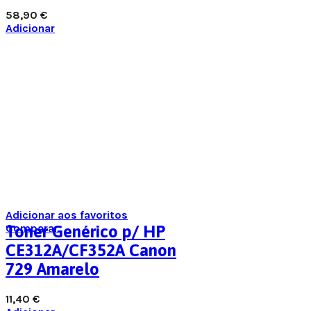
58,90
€
Adicionar
Adicionar aos favoritos
Comparar
Toner Genérico p/ HP
CE312A/CF352A Canon
729 Amarelo
11,40
€