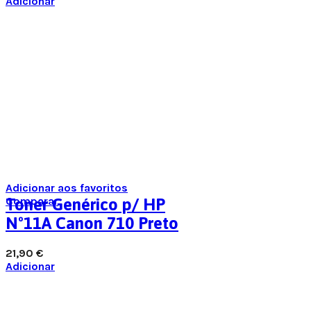
Adicionar
Adicionar aos favoritos
Comparar
Toner Genérico p/ HP
Nº11A Canon 710 Preto
21,90
€
Adicionar