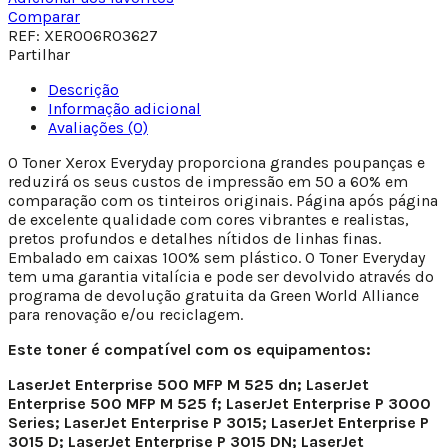
Comparar
REF:
XER006R03627
Partilhar
Descrição
Informação adicional
Avaliações (0)
O Toner Xerox Everyday proporciona grandes poupanças e
reduzirá os seus custos de impressão em 50 a 60% em
comparação com os tinteiros originais. Página após página
de excelente qualidade com cores vibrantes e realistas,
pretos profundos e detalhes nítidos de linhas finas.
Embalado em caixas 100% sem plástico. O Toner Everyday
tem uma garantia vitalícia e pode ser devolvido através do
programa de devolução gratuita da Green World Alliance
para renovação e/ou reciclagem.
Este toner é compatível com os equipamentos:
LaserJet Enterprise 500 MFP M 525 dn; LaserJet
Enterprise 500 MFP M 525 f; LaserJet Enterprise P 3000
Series; LaserJet Enterprise P 3015; LaserJet Enterprise P
3015 D; LaserJet Enterprise P 3015 DN; LaserJet