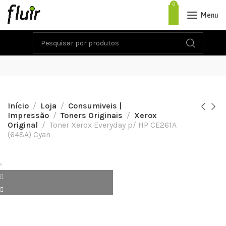
0
Menu
Início
Loja
Consumiveis |
Impressão
Toners Originais
Xerox
Original
Toner Xerox Everyday p/ HP CE261A
(648A) Cyan