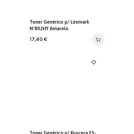
Toner Genérico p/ Lexmark
Nº802HY Amarelo
17,40
€
Toner Genérico p/ Kyocera FS-