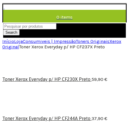
0
items
/
0,00
€
Menu
Search
Início
Loja
Consumiveis | Impressão
Toners Originais
Xerox
Original
Toner Xerox Everyday p/ HP CF237X Preto
Toner Xerox Everyday p/ HP CF230X Preto
59,90
€
Toner Xerox Everyday p/ HP CF244A Preto
37,90
€