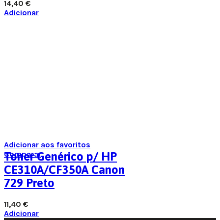
14,40
€
Adicionar
Adicionar aos favoritos
Comparar
Toner Genérico p/ HP
CE310A/CF350A Canon
729 Preto
11,40
€
Adicionar