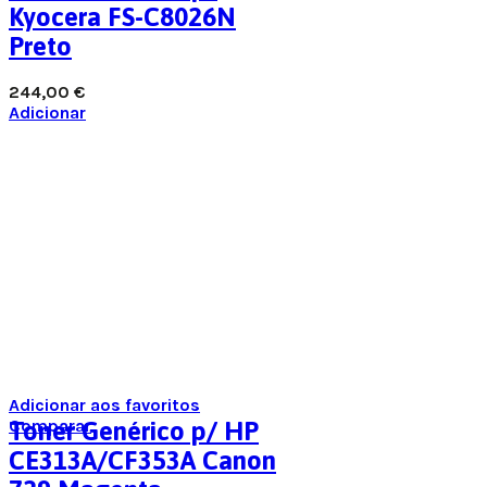
Kyocera FS-C8026N
Preto
244,00
€
Adicionar
Adicionar aos favoritos
Comparar
Toner Genérico p/ HP
CE313A/CF353A Canon