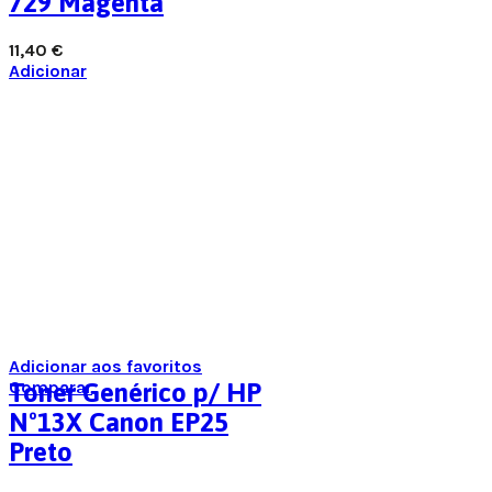
729 Magenta
11,40
€
Adicionar
Adicionar aos favoritos
Comparar
Toner Genérico p/ HP
Nº13X Canon EP25
Preto