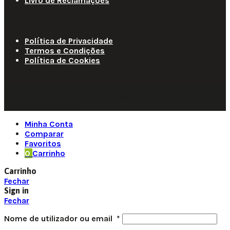
Livro de Reclamações
Informações
Política de Privacidade
Termos e Condições
Política de Cookies
© 2025 • Fluir • Theme designed Quotidian Effects and
coded by Quantifor.
Minha Conta
Comparar
Favoritos
0
Carrinho
Carrinho
Fechar
Sign in
Fechar
Nome de utilizador ou email
*