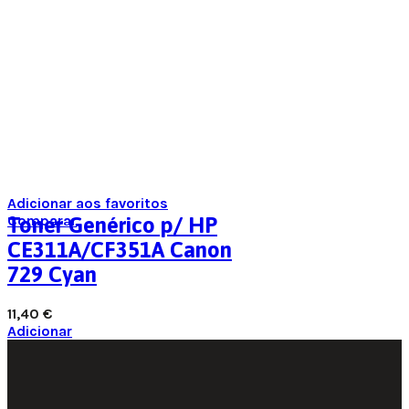
Adicionar aos favoritos
Comparar
Toner Genérico p/ HP
CE311A/CF351A Canon
729 Cyan
11,40
€
Adicionar