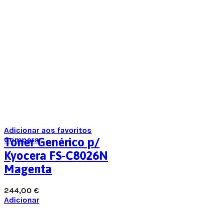
Adicionar aos favoritos
Comparar
Toner Genérico p/
Kyocera FS-C8026N
Magenta
244,00
€
Adicionar