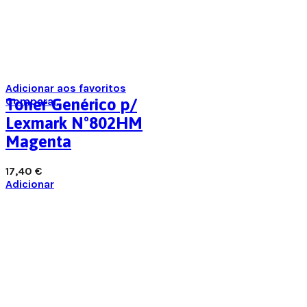
Adicionar aos favoritos
Comparar
Toner Genérico p/
Lexmark Nº802HM
Magenta
17,40
€
Adicionar