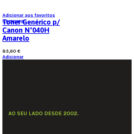
Adicionar aos favoritos
Comparar
Toner Genérico p/
Canon Nº040H
Amarelo
83,60
€
Adicionar
AO SEU LADO DESDE 2002
.