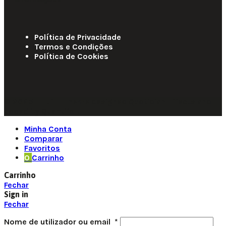
Política de Privacidade
Termos e Condições
Política de Cookies
© 2025 • Fluir • Theme designed Quotidian Effects and
coded by Quantifor.
Minha Conta
Comparar
Favoritos
0
Carrinho
Carrinho
Fechar
Sign in
Fechar
Nome de utilizador ou email
*