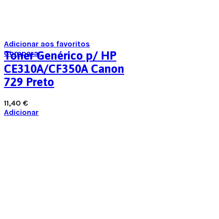
Adicionar aos favoritos
Comparar
Toner Genérico p/ HP
CE310A/CF350A Canon
729 Preto
11,40
€
Adicionar