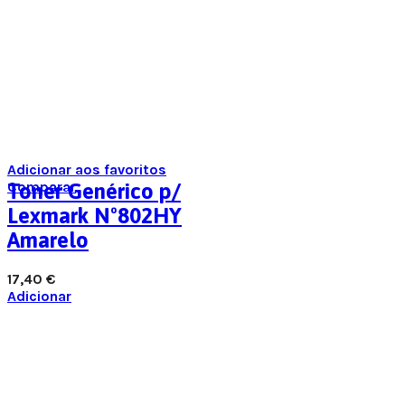
Adicionar aos favoritos
Comparar
Toner Genérico p/
Lexmark Nº802HY
Amarelo
17,40
€
Adicionar