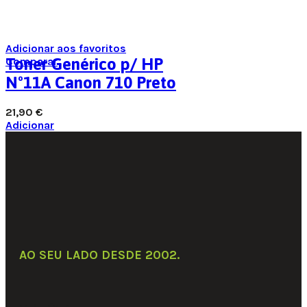
Adicionar aos favoritos
Comparar
Toner Genérico p/ HP
Nº11A Canon 710 Preto
21,90
€
Adicionar
AO SEU LADO DESDE 2002
.