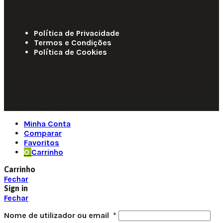
Política de Privacidade
Termos e Condições
Política de Cookies
© 2025 • Fluir • Theme designed Quotidian Effects and
coded by Quantifor.
Minha Conta
Comparar
Favoritos
0
Carrinho
Carrinho
Fechar
Sign in
Fechar
Nome de utilizador ou email
*