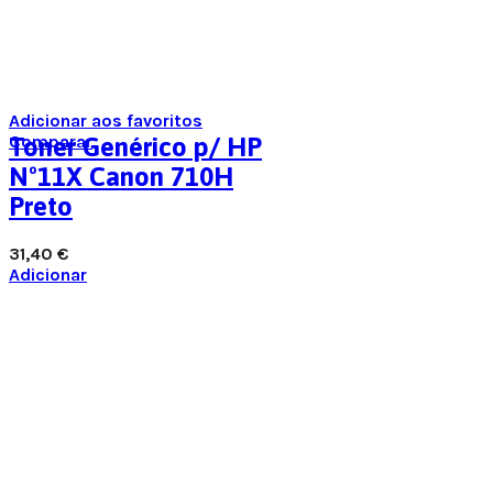
Adicionar aos favoritos
Comparar
Toner Genérico p/ HP
Nº11X Canon 710H
Preto
31,40
€
Adicionar