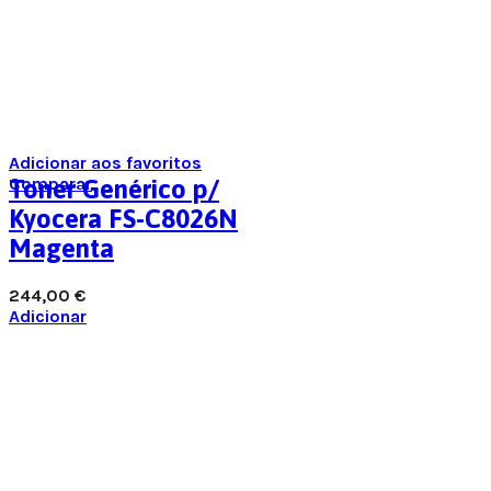
Adicionar aos favoritos
Comparar
Toner Genérico p/
Kyocera FS-C8026N
Magenta
244,00
€
Adicionar