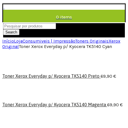
0
items
/
0,00
€
Menu
Search
Início
Loja
Consumiveis | Impressão
Toners Originais
Xerox
Original
Toner Xerox Everyday p/ Kyocera TK5140 Cyan
Toner Xerox Everyday p/ Kyocera TK5140 Preto
69,90
€
Toner Xerox Everyday p/ Kyocera TK5140 Magenta
69,90
€