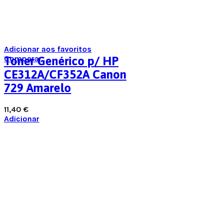
Adicionar aos favoritos
Comparar
Toner Genérico p/ HP
CE312A/CF352A Canon
729 Amarelo
11,40
€
Adicionar