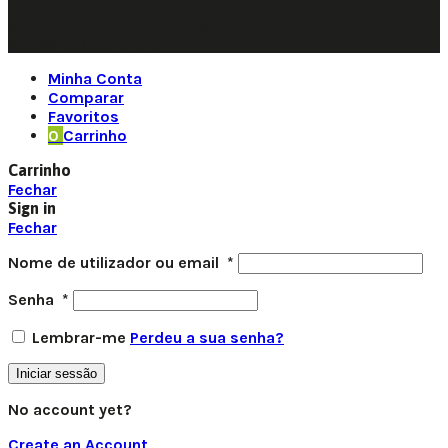
© 2025 • Fluir • Theme designed Quotidian Effects and
coded by Quantifor.
Minha Conta
Comparar
Favoritos
0
Carrinho
Carrinho
Fechar
Sign in
Fechar
Nome de utilizador ou email
*
Senha
*
Lembrar-me
Perdeu a sua senha?
Iniciar sessão
No account yet?
Create an Account