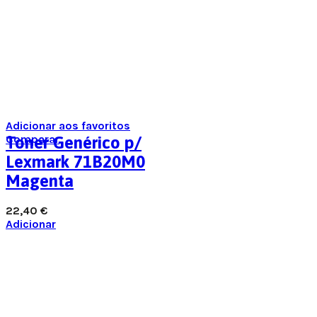
Adicionar aos favoritos
Comparar
Toner Genérico p/
Lexmark 71B20M0
Magenta
22,40
€
Adicionar