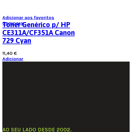
Adicionar aos favoritos
Comparar
Toner Genérico p/ HP
CE311A/CF351A Canon
729 Cyan
11,40
€
Adicionar
AO SEU LADO DESDE 2002
.