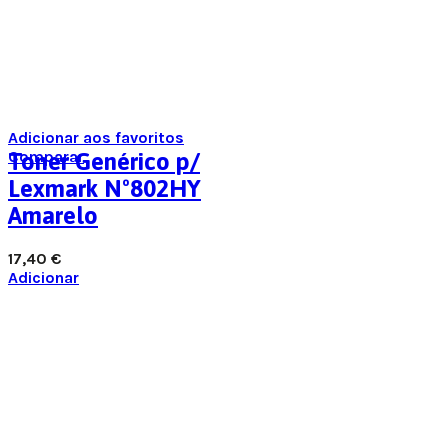
Adicionar aos favoritos
Comparar
Toner Genérico p/
Lexmark Nº802HY
Amarelo
17,40
€
Adicionar