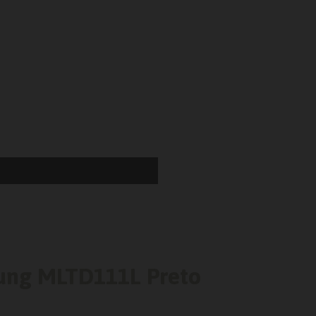
sung MLTD111L Preto