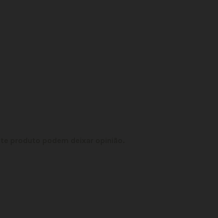
te produto podem deixar opinião.