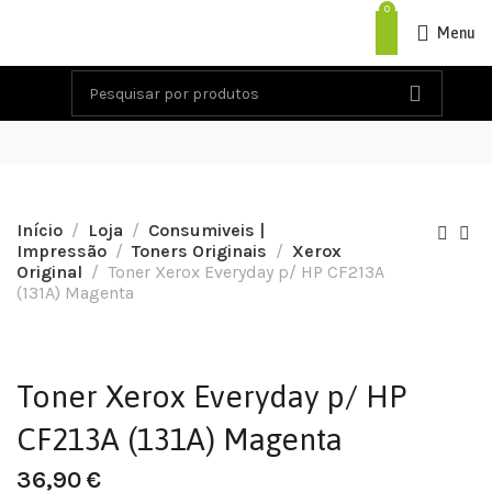
0
Menu
Início
Loja
Consumiveis |
Impressão
Toners Originais
Xerox
Original
Toner Xerox Everyday p/ HP CF213A
(131A) Magenta
Toner Xerox Everyday p/ HP
CF213A (131A) Magenta
36,90
€