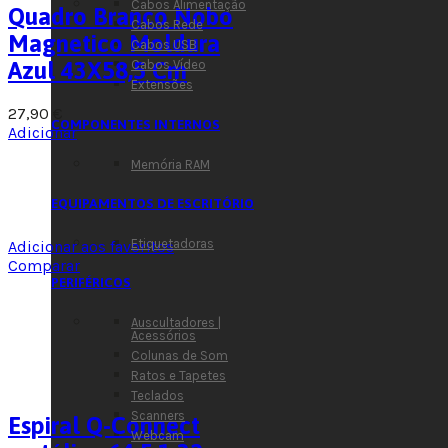
Cabos Alimentação
Quadro Branco Nobo
Cabos Rede
Magnetico Moldura
Cabos USB
Azul 43X58,5 Cm
Cabos Vídeo
Extensões
27,90
€
COMPONENTES INTERNOS
Adicionar
Memória RAM
EQUIPAMENTOS DE ESCRITÓRIO
Etiquetadoras
Adicionar aos favoritos
Comparar
PERIFÉRICOS
Auscultadores |
Acessórios
Colunas de Som
Ratos e Tapetes
Teclados
Scanners
Espiral Q-Connect
Webcam