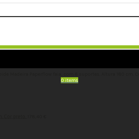
ide Madeira Paperflow faia, com 8 suportes. Altura 180 cm. C
0
items
. Cor preto.
178,40
€