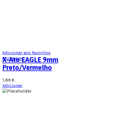
Adicionar aos favoritos
Comparar
X-Ato EAGLE 9mm
Preto/Vermelho
1,89
€
Adicionar