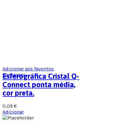
Adicionar aos favoritos
Comparar
Esferográfica Cristal Q-
Connect ponta média,
cor preta.
0,09
€
Adicionar