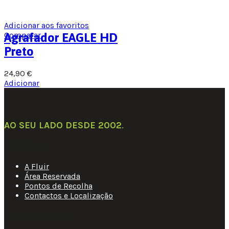
Adicionar aos favoritos
Comparar
Agrafador EAGLE HD
Preto
24,90
€
Adicionar
AO SEU LADO DESDE 2002
.
Links Úteis
A Fluir
Área Reservada
Pontos de Recolha
Contactos e Localização
Apoio ao Cliente