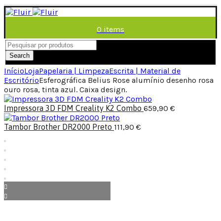
0
items
/
0,00
€
Menu
Search
Início
Loja
Papelaria | Limpeza
Escrita | Material de
Escritório
Esferográfica Belius Rose alumínio desenho rosa
ouro rosa, tinta azul. Caixa design.
Impressora 3D FDM Creality K2 Combo
659,90
€
Tambor Brother DR2000 Preto
111,90
€