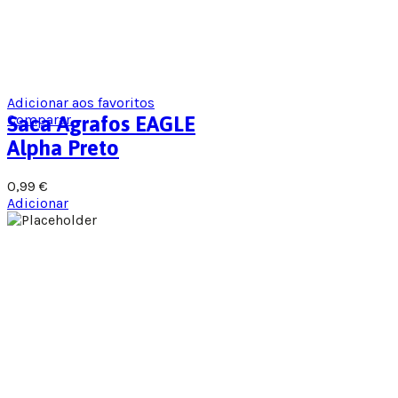
Adicionar aos favoritos
Comparar
Saca Agrafos EAGLE
Alpha Preto
0,99
€
Adicionar