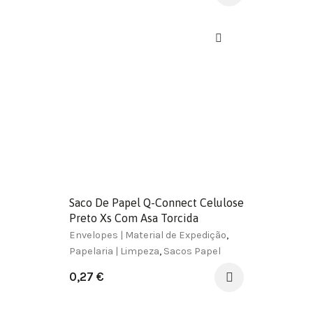
Saco De Papel Q-Connect Celulose
Preto Xs Com Asa Torcida
180X240X80 Mm
Envelopes | Material de Expedição
,
Papelaria | Limpeza
,
Sacos Papel
0,27
€