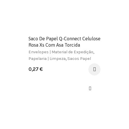
Saco De Papel Q-Connect Celulose
Rosa Xs Com Asa Torcida
180X240X80 Mm
Envelopes | Material de Expedição
,
Papelaria | Limpeza
,
Sacos Papel
0,27
€