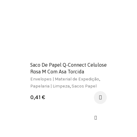
Saco De Papel Q-Connect Celulose
Rosa M Com Asa Torcida
270X370X12 Mm
Envelopes | Material de Expedição
,
Papelaria | Limpeza
,
Sacos Papel
0,41
€