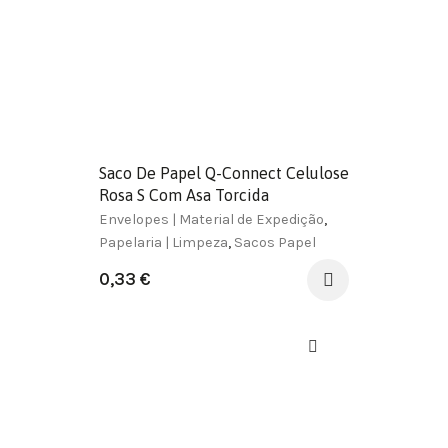
Saco De Papel Q-Connect Celulose
Rosa S Com Asa Torcida
240X320X10 Mm
Envelopes | Material de Expedição
,
Papelaria | Limpeza
,
Sacos Papel
0,33
€