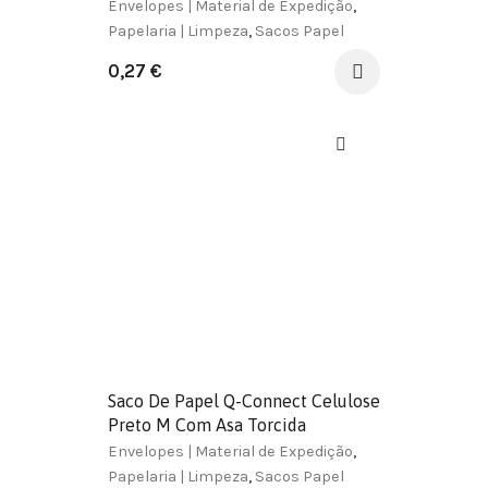
180X240X80 Mm
Envelopes | Material de Expedição
,
Papelaria | Limpeza
,
Sacos Papel
0,27
€
Saco De Papel Q-Connect Celulose
Preto M Com Asa Torcida
270X370X12 Mm
Envelopes | Material de Expedição
,
Papelaria | Limpeza
,
Sacos Papel