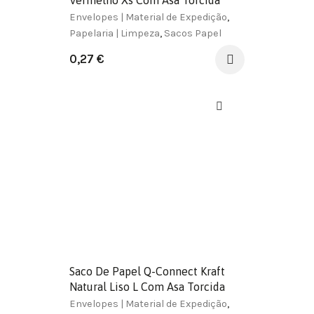
Vermelho Xs Com Asa Torcida
180X240X80 Mm
Envelopes | Material de Expedição
,
Papelaria | Limpeza
,
Sacos Papel
0,27
€
Saco De Papel Q-Connect Kraft
Natural Liso L Com Asa Torcida
320X400X14 Mm
Envelopes | Material de Expedição
,