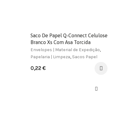
Saco De Papel Q-Connect Celulose
Branco Xs Com Asa Torcida
180X240X80 Mm
Envelopes | Material de Expedição
,
Papelaria | Limpeza
,
Sacos Papel
0,22
€