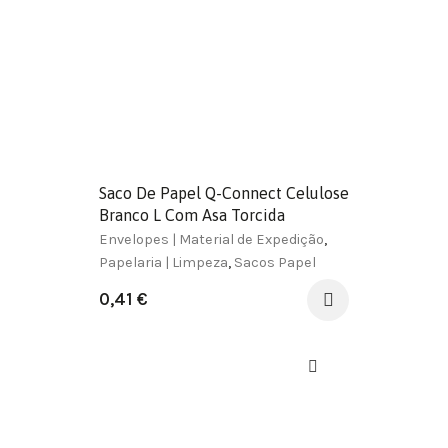
Saco De Papel Q-Connect Celulose
Branco L Com Asa Torcida
320X400X14 Mm
Envelopes | Material de Expedição
,
Papelaria | Limpeza
,
Sacos Papel
0,41
€