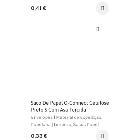
0,41
€
Saco De Papel Q-Connect Celulose
Preto S Com Asa Torcida
240X320X10 Mm
Envelopes | Material de Expedição
,
Papelaria | Limpeza
,
Sacos Papel
0,33
€