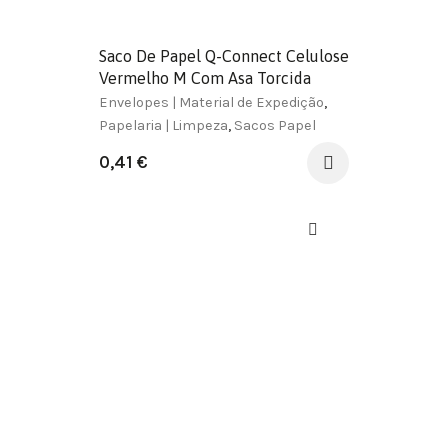
Saco De Papel Q-Connect Celulose
Vermelho M Com Asa Torcida
270X370X12 Mm
Envelopes | Material de Expedição
,
Papelaria | Limpeza
,
Sacos Papel
0,41
€