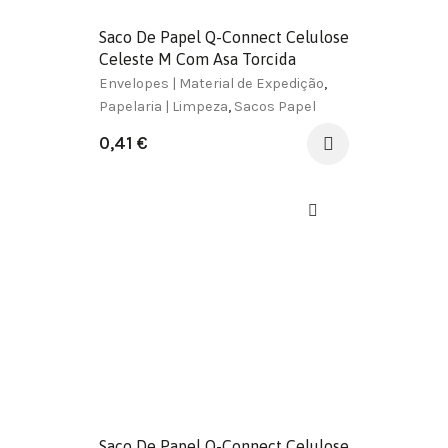
Saco De Papel Q-Connect Celulose
Celeste M Com Asa Torcida
270X370X12 Mm
Envelopes | Material de Expedição
,
Papelaria | Limpeza
,
Sacos Papel
0,41
€
Saco De Papel Q-Connect Celulose