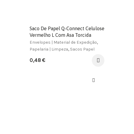
Saco De Papel Q-Connect Celulose
Vermelho L Com Asa Torcida
320X400X14 Mm
Envelopes | Material de Expedição
,
Papelaria | Limpeza
,
Sacos Papel
0,48
€