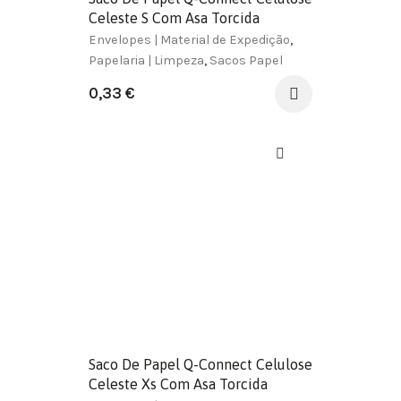
Celeste S Com Asa Torcida
240X320X10 Mm
Envelopes | Material de Expedição
,
Papelaria | Limpeza
,
Sacos Papel
0,33
€
Saco De Papel Q-Connect Celulose
Celeste Xs Com Asa Torcida