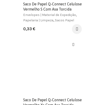
Saco De Papel Q-Connect Celulose
Vermelho S Com Asa Torcida
240X320X10 Mm
Envelopes | Material de Expedição
,
Papelaria | Limpeza
,
Sacos Papel
0,33
€
Saco De Papel Q-Connect Celulose