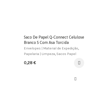
Saco De Papel Q-Connect Celulose
Branco S Com Asa Torcida
240X320X10 Mm
Envelopes | Material de Expedição
,
Papelaria | Limpeza
,
Sacos Papel
0,28
€