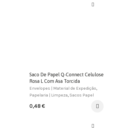
Saco De Papel Q-Connect Celulose
Rosa L Com Asa Torcida
320X400X14 Mm
Envelopes | Material de Expedição
,
Papelaria | Limpeza
,
Sacos Papel
0,48
€