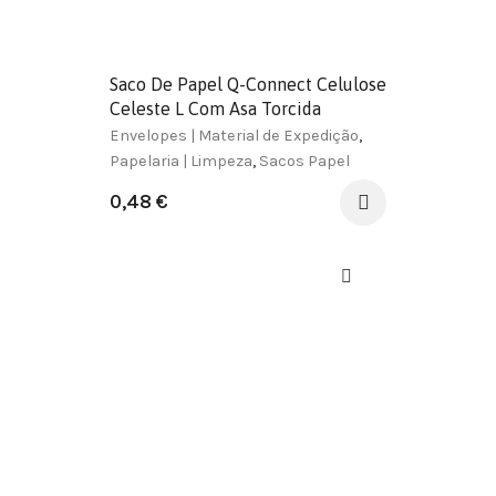
Saco De Papel Q-Connect Celulose
Celeste L Com Asa Torcida
320X400X14 Mm
Envelopes | Material de Expedição
,
Papelaria | Limpeza
,
Sacos Papel
0,48
€