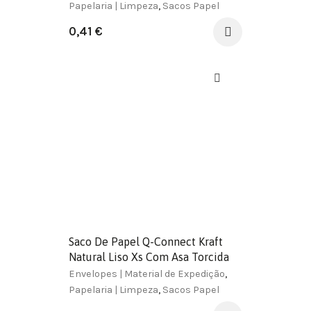
Papelaria | Limpeza
,
Sacos Papel
0,41
€
Saco De Papel Q-Connect Kraft
Natural Liso Xs Com Asa Torcida
180X240X80 Mm
Envelopes | Material de Expedição
,
Papelaria | Limpeza
,
Sacos Papel