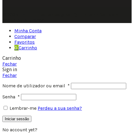
© 2025 • Fluir • Theme designed Quotidian Effects and
coded by Quantifor.
Minha Conta
Comparar
Favoritos
0
Carrinho
Carrinho
Fechar
Sign in
Fechar
Nome de utilizador ou email
*
Senha
*
Lembrar-me
Perdeu a sua senha?
Iniciar sessão
No account yet?