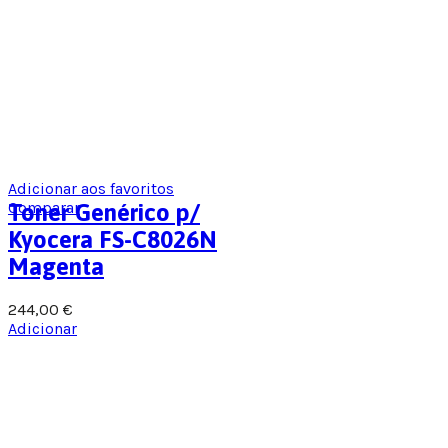
Adicionar aos favoritos
Comparar
Toner Genérico p/
Kyocera FS-C8026N
Magenta
244,00
€
Adicionar