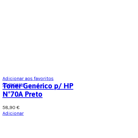
Adicionar aos favoritos
Comparar
Toner Genérico p/ HP
Nº70A Preto
58,90
€
Adicionar