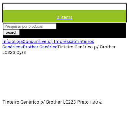
0
items
/
0,00
€
Menu
Search
Início
Loja
Consumiveis | Impressão
Tinteiros
Genéricos
Brother Genérico
Tinteiro Genérico p/ Brother
LC223 Cyan
Tinteiro Genérico p/ Brother LC223 Preto
1,90
€