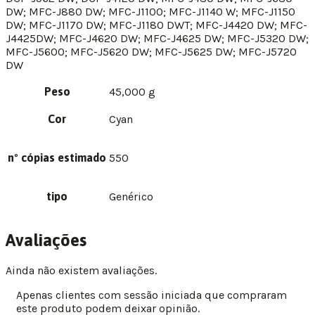
DW; MFC-J880 DW; MFC-J1100; MFC-J1140 W; MFC-J1150
DW; MFC-J1170 DW; MFC-J1180 DWT; MFC-J4420 DW; MFC-
J4425DW; MFC-J4620 DW; MFC-J4625 DW; MFC-J5320 DW;
MFC-J5600; MFC-J5620 DW; MFC-J5625 DW; MFC-J5720
DW
Peso
45,000 g
Cor
Cyan
nº cópias estimado
550
tipo
Genérico
Avaliações
Ainda não existem avaliações.
Apenas clientes com sessão iniciada que compraram
este produto podem deixar opinião.