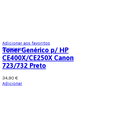
Adicionar aos favoritos
Comparar
Toner Genérico p/ HP
CE400X/CE250X Canon
723/732 Preto
34,90
€
Adicionar