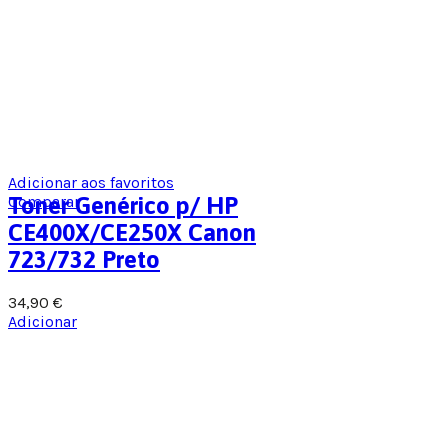
Adicionar aos favoritos
Comparar
Toner Genérico p/ HP
CE400X/CE250X Canon
723/732 Preto
34,90
€
Adicionar