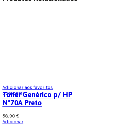
Adicionar aos favoritos
Comparar
Toner Genérico p/ HP
Nº70A Preto
58,90
€
Adicionar