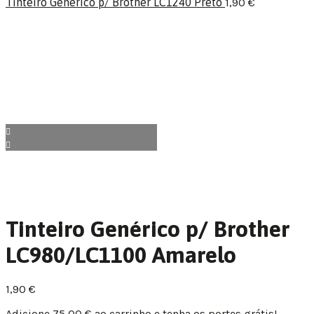
Tinteiro Genérico p/ Brother LC1240 Preto
1,90
€
Tinteiro Genérico p/ Brother
LC980/LC1100 Amarelo
1,90
€
Adicione
75,00
€
ao carrinho e tenha os portes grátis!