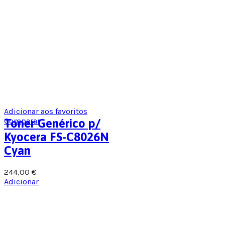
Adicionar aos favoritos
Comparar
Toner Genérico p/
Kyocera FS-C8026N
Cyan
244,00
€
Adicionar