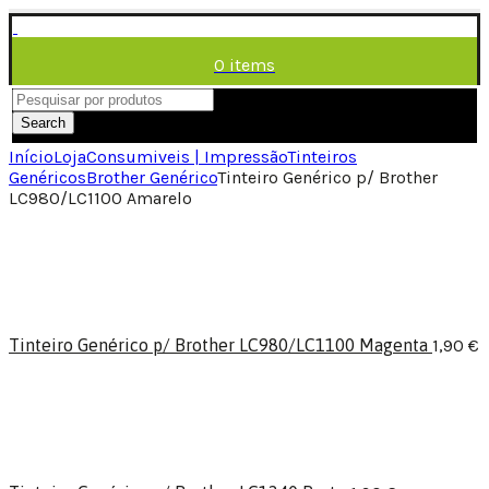
0
items
/
0,00
€
Menu
Search
Início
Loja
Consumiveis | Impressão
Tinteiros
Genéricos
Brother Genérico
Tinteiro Genérico p/ Brother
LC980/LC1100 Amarelo
Tinteiro Genérico p/ Brother LC980/LC1100 Magenta
1,90
€