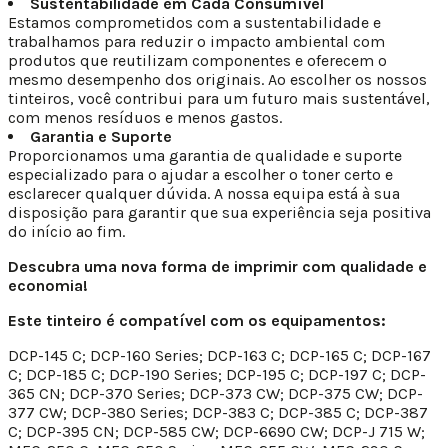
Sustentabilidade em Cada Consumível
Estamos comprometidos com a sustentabilidade e
trabalhamos para reduzir o impacto ambiental com
produtos que reutilizam componentes e oferecem o
mesmo desempenho dos originais. Ao escolher os nossos
tinteiros, você contribui para um futuro mais sustentável,
com menos resíduos e menos gastos.
Garantia e Suporte
Proporcionamos uma garantia de qualidade e suporte
especializado para o ajudar a escolher o toner certo e
esclarecer qualquer dúvida. A nossa equipa está à sua
disposição para garantir que sua experiência seja positiva
do início ao fim.
Descubra uma nova forma de imprimir com qualidade e
economia!
Este tinteiro é compatível com os equipamentos:
DCP-145 C; DCP-160 Series; DCP-163 C; DCP-165 C; DCP-167
C; DCP-185 C; DCP-190 Series; DCP-195 C; DCP-197 C; DCP-
365 CN; DCP-370 Series; DCP-373 CW; DCP-375 CW; DCP-
377 CW; DCP-380 Series; DCP-383 C; DCP-385 C; DCP-387
C; DCP-395 CN; DCP-585 CW; DCP-6690 CW; DCP-J 715 W;