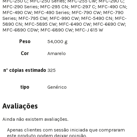
MFC-250 C; MFC-250 Series; MFC-255 CW; MFC-290 C;
MFC-290 Series; MFC-295 CN; MFC-297 C; MFC-490 CN;
MFC-490 CW; MFC-490 Series; MFC-790 CW; MFC-790
Series; MFC-795 CW; MFC-990 CW; MFC-5490 CN; MFC-
5890 CN; MFC-5895 CW; MFC-6490 CW; MFC-6690 CW;
MFC-6890 CDW; MFC-6890 CW; MFC-J 615 W
Peso
54,000 g
Cor
Amarelo
nº cópias estimado
325
tipo
Genérico
Avaliações
Ainda não existem avaliações.
Apenas clientes com sessão iniciada que compraram
este produto podem deixar opinião.