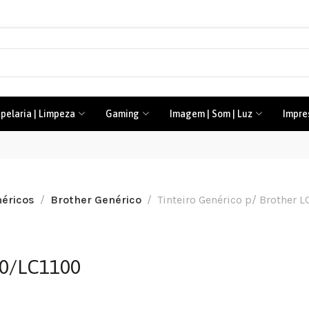
pelaria | Limpeza
Gaming
Imagem | Som | Luz
Impre
néricos
Brother Genérico
Tinteiro Genérico p/ Brother
80/LC1100