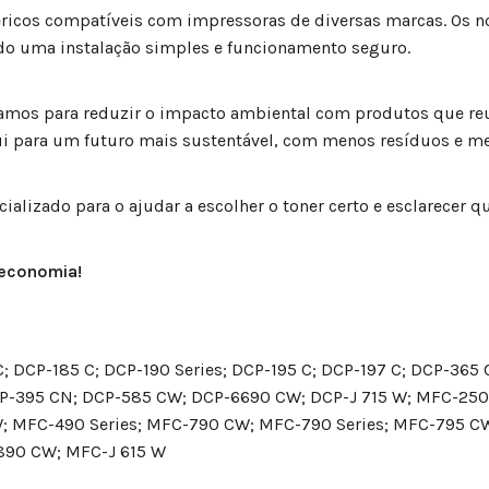
icos compatíveis com impressoras de diversas marcas. Os n
ndo uma instalação simples e funcionamento seguro.
hamos para reduzir o impacto ambiental com produtos que 
ibui para um futuro mais sustentável, com menos resíduos e m
lizado para o ajudar a escolher o toner certo e esclarecer q
 economia!
 C; DCP-185 C; DCP-190 Series; DCP-195 C; DCP-197 C; DCP-36
DCP-395 CN; DCP-585 CW; DCP-6690 CW; DCP-J 715 W; MFC-25
W; MFC-490 Series; MFC-790 CW; MFC-790 Series; MFC-795
90 CW; MFC-J 615 W