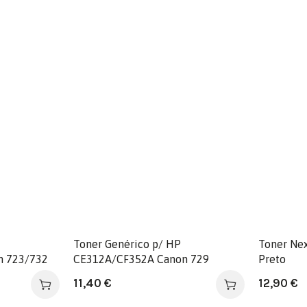
Toner Genérico p/ HP
Toner Nex
n 723/732
CE312A/CF352A Canon 729
Preto
Amarelo
11,40
€
12,90
€