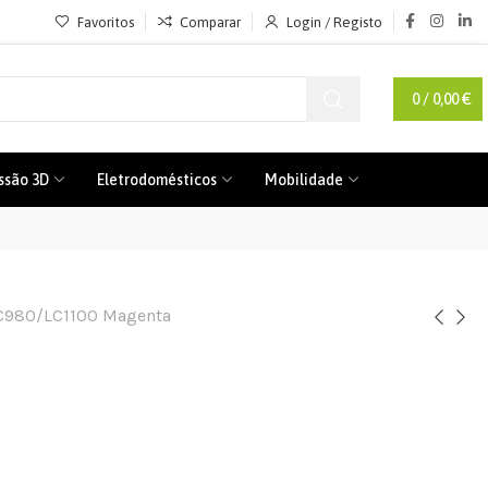
Favoritos
Comparar
Login / Registo
0
/
0,00
€
ssão 3D
Eletrodomésticos
Mobilidade
 LC980/LC1100 Magenta