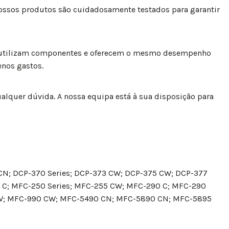
ossos produtos são cuidadosamente testados para garantir
reutilizam componentes e oferecem o mesmo desempenho
enos gastos.
ualquer dúvida. A nossa equipa está à sua disposição para
5 CN; DCP-370 Series; DCP-373 CW; DCP-375 CW; DCP-377
0 C; MFC-250 Series; MFC-255 CW; MFC-290 C; MFC-290
 CW; MFC-990 CW; MFC-5490 CN; MFC-5890 CN; MFC-5895