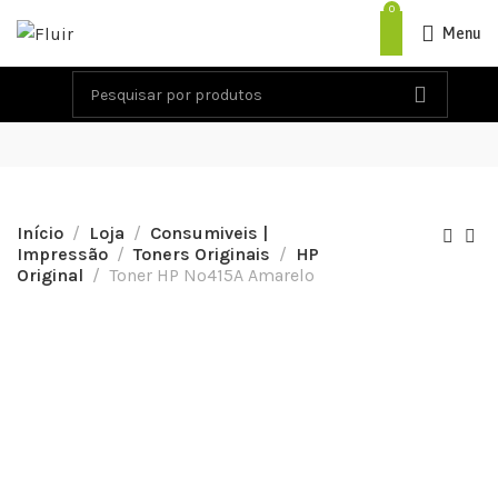
0
Menu
Início
Loja
Consumiveis |
Impressão
Toners Originais
HP
Original
Toner HP Nº415A Amarelo