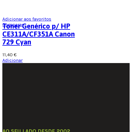
Adicionar aos favoritos
Comparar
Toner Genérico p/ HP
CE311A/CF351A Canon
729 Cyan
11,40
€
Adicionar
AO SEU LADO DESDE 2002
.