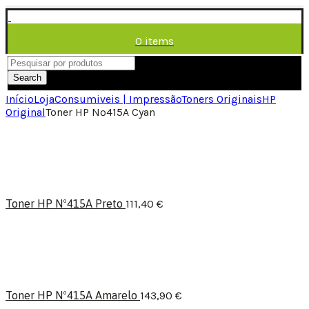
0
items
/
0,00
€
Menu
Search
Início
Loja
Consumiveis | Impressão
Toners Originais
HP
Original
Toner HP Nº415A Cyan
Toner HP Nº415A Preto
111,40
€
Toner HP Nº415A Amarelo
143,90
€