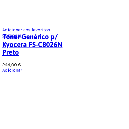
Adicionar aos favoritos
Comparar
Toner Genérico p/
Kyocera FS-C8026N
Preto
244,00
€
Adicionar