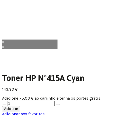
Toner HP Nº415A Cyan
143,90
€
Adicione
75,00
€
ao carrinho e tenha os portes grátis!
Quantidade
de
Adicionar
Toner
Adicionar aos favoritos