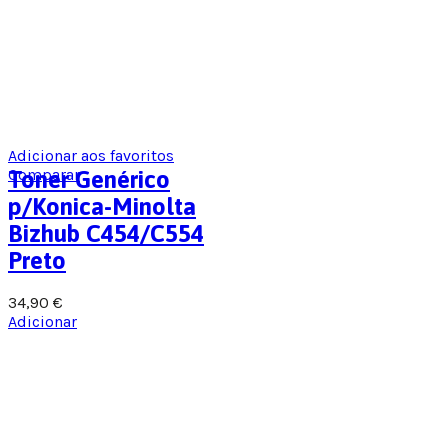
Adicionar aos favoritos
Comparar
Toner Genérico
p/Konica-Minolta
Bizhub C454/C554
Preto
34,90
€
Adicionar