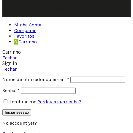
© 2025 • Fluir • Theme designed Quotidian Effects and
coded by Quantifor.
Minha Conta
Comparar
Favoritos
0
Carrinho
Carrinho
Fechar
Sign in
Fechar
Nome de utilizador ou email
*
Senha
*
Lembrar-me
Perdeu a sua senha?
Iniciar sessão
No account yet?