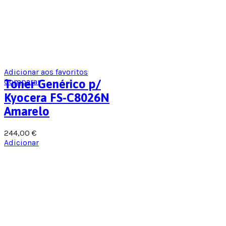
Adicionar aos favoritos
Comparar
Toner Genérico p/
Kyocera FS-C8026N
Amarelo
244,00
€
Adicionar