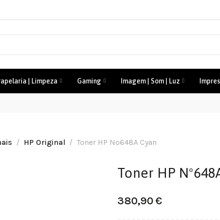
apelaria | Limpeza
Gaming
Imagem | Som | Luz
Impres
nais
HP Original
Toner HP Nº648A Cyan
Toner HP Nº648
380,90
€