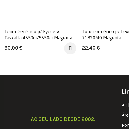
Toner Genérico p/ Kyocera
Toner Genérico p/ Le
Taskalfa 4550ci/5550ci Magenta
71B20M0 Magenta
80,00
€
22,40
€
Li
A F
Áre
AO SEU LADO DESDE 2002
.
Pon