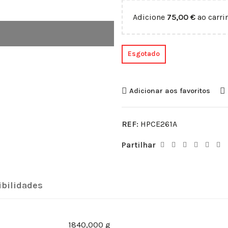
Adicione
75,00
€
ao carri
Esgotado
Adicionar aos favoritos
REF:
HPCE261A
Partilhar
bilidades
1840,000 g