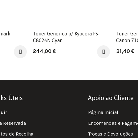
xmark
Toner Genérico p/ Kyocera FS-
Toner Ge
C8026N Cyan
Canon 71
244,00
€
31,40
€
nks Úteis
Apoio ao Cliente
luir
Página Inicial
a Reservada
Encomendas e Pagam
tos de Recolha
Trocas e Devoluções