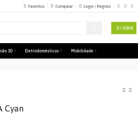
Favoritos
Comparar
Login / Registo
0
/
0,00
€
são 3D
Eletrodomésticos
Mobilidade
A Cyan