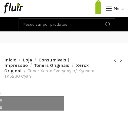
0
Menu
Início
Loja
Consumiveis |
Impressão
Toners Originais
Xerox
Original
Toner Xerox Everyday p/ Kyocera
TK5230 Cyan