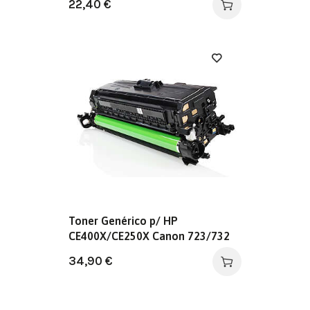
22,40
€
Toner Genérico p/ HP
CE400X/CE250X Canon 723/732
Preto
34,90
€