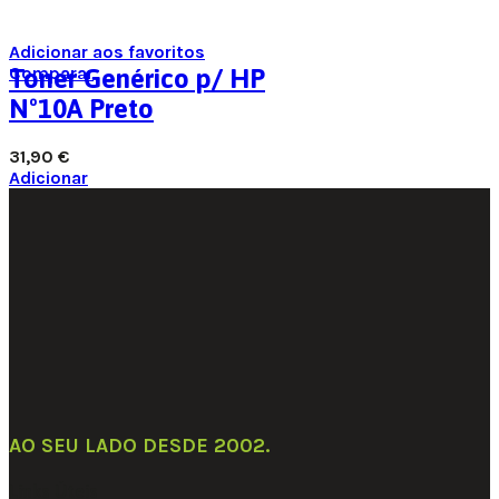
Adicionar aos favoritos
Comparar
Toner Genérico p/ HP
Nº10A Preto
31,90
€
Adicionar
AO SEU LADO DESDE 2002
.
Links Úteis