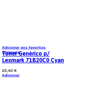
Adicionar aos favoritos
Comparar
Toner Genérico p/
Lexmark 71B20C0 Cyan
22,40
€
Adicionar