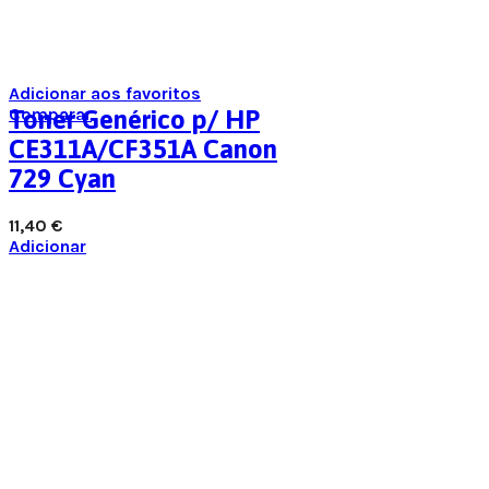
Adicionar aos favoritos
Comparar
Toner Genérico p/ HP
CE311A/CF351A Canon
729 Cyan
11,40
€
Adicionar