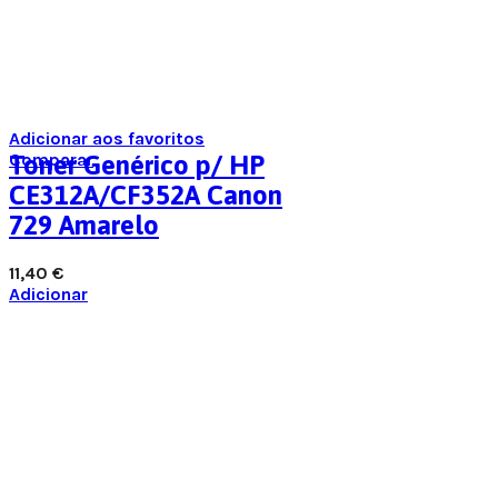
Adicionar aos favoritos
Comparar
Toner Genérico p/ HP
CE312A/CF352A Canon
729 Amarelo
11,40
€
Adicionar