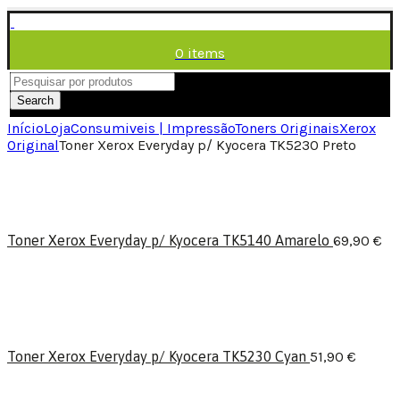
0
items
/
0,00
€
Menu
Search
Início
Loja
Consumiveis | Impressão
Toners Originais
Xerox
Original
Toner Xerox Everyday p/ Kyocera TK5230 Preto
Toner Xerox Everyday p/ Kyocera TK5140 Amarelo
69,90
€
Toner Xerox Everyday p/ Kyocera TK5230 Cyan
51,90
€