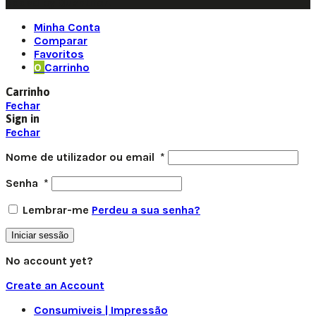
coded by Quantifor.
Minha Conta
Comparar
Favoritos
0
Carrinho
Carrinho
Fechar
Sign in
Fechar
Nome de utilizador ou email
*
Senha
*
Lembrar-me
Perdeu a sua senha?
Iniciar sessão
No account yet?
Create an Account
Consumiveis | Impressão